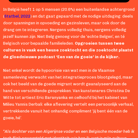
In België heeft 1 op 5 mensen (20.6%) een buitenlandse achtergrond
(
Statbel, 2022
) en dat gaat gepaard met de nodige uitdaging: deels
door spanningen in opvoeding en gezinsleven, maar ook door de
drang om te integreren. Nergens volledig thuis, nergens volledig
jezelf kunnen zijn. Niet Belg genoeg voor de ‘echte Belgen’, en té
Belgisch voor bepaalde familieleden.
Opgroeien tussen twee
culturen is vaak een heuse zoektocht en die zoektocht plaatst
de gloednieuwe podcast ‘Een van de goeie’ in de kijker.
Niet enkel wordt de hypocrisie van wat men in de Vlaamse
samenleving verwacht van het integratieproces blootgelegd, maar
ook het beeld van de goede migrant wordt geanalyseerd aan de
hand van verschillende gesprekken. Van kunstenares Christina De
Witte tot artiest Eric Baranyanka en celhoofd bij het kabinet van
Milieu Yannis Derbali: elke aflevering vertelt een persoonlijk verhaal,
vertrekkende vanuit het onhandig compliment ‘jij bent één van de
goeie, hé’.
“Als dochter van een Algerijnse vader en een Belgische moeder heb ik