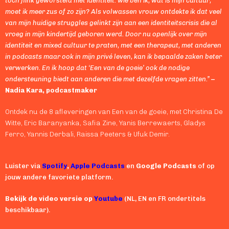
toch flink geworsteld met identiteit: wie ben ik, wat is mijn cultuur,
moet ik meer zus of zo zijn? Als volwassen vrouw ontdekte ik dat veel
van mijn huidige struggles gelinkt zijn aan een identiteitscrisis die al
vroeg in mijn kindertijd geboren werd. Door nu openlijk over mijn
identiteit en mixed cultuur te praten, met een therapeut, met anderen
in podcasts maar ook in mijn privé leven, kan ik bepaalde zaken beter
verwerken. En ik hoop dat ‘Een van de goeie’ ook de nodige
ondersteuning biedt aan anderen die met dezelfde vragen zitten.”
–
Nadia Kara, podcastmaker
Ontdek nu de 8 afleveringen van Een van de goeie, met Christina De
Witte, Eric Baranyanka, Safia Zine, Yanis Berrewaerts, Gladys
Ferro, Yannis Derbali, Raissa Peeters & Ufuk Demir.
Luister via
Spotify
,
Apple Podcasts
en
Google Podcasts
of op
jouw andere favoriete platform.
Bekijk de video versie op
Youtube
(NL, EN en FR ondertitels
beschikbaar).