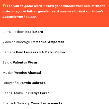
Een van de goeie werd in 2023 genomineerd voor een Oorkonde
in de categorie Talk en geselecteerd voor de shortlist van Humo’s
podcasts van het jaar.
Gemaakt door
Nadia Kara
Video en montage
Emmanuel Ampomah
Camera
Hind Lamsakam & Delali Ocloo
Geluid
Valentijn Weyn
Muziek
Youniss Ahamad
Fotografie
Darwin Cabrera
Haar & Make Up
Gladys Ferro
Grafisch Ontwerp
Yanis Berrewaerts